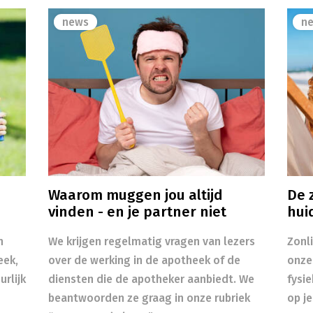
news
n
Waarom muggen jou altijd
De z
vinden - en je partner niet
hui
n
We krijgen regelmatig vragen van lezers
Zonl
eek,
over de werking in de apotheek of de
onze
rlijk
diensten die de apotheker aanbiedt. We
fysi
beantwoorden ze graag in onze rubriek
op je