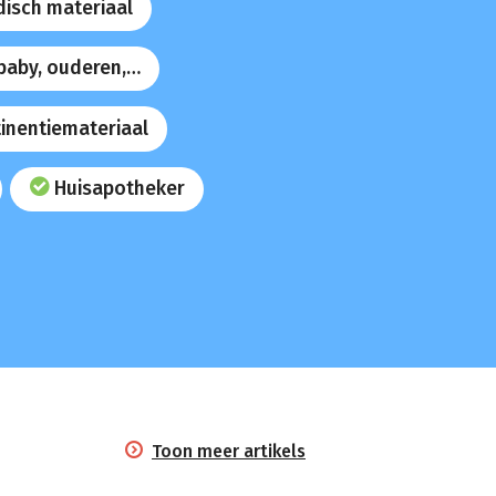
isch materiaal
 baby, ouderen,…
inentiemateriaal
Huisapotheker
Toon meer artikels