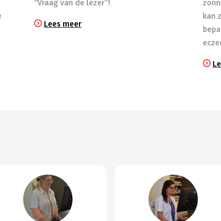
“Vraag van de lezer”!
zonn
e
kan 
Lees meer
bepa
ecze
Le