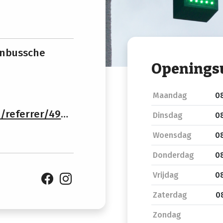
denbussche
Openings
Maandag
08
rrer/49407/shop
Dinsdag
08
Woensdag
08
Donderdag
08
Vrijdag
08
Zaterdag
08
Zondag