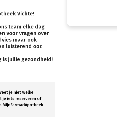
theek Vichte!
ons team elke dag
een voor vragen over
dvies maar ook
n luisterend oor.
 is jullie gezondheid!
eet je niet welke
 je iets reserveren of
pp MijnFarmadApotheek